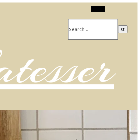
Search
atesser