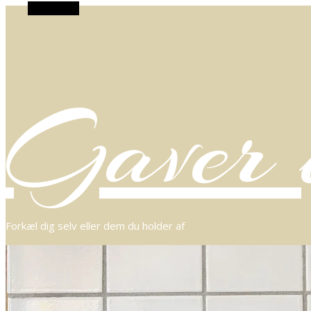
Alt Sidebar
Gaver o
Forkæl dig selv eller dem du holder af