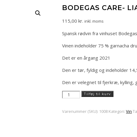
BODEGAS CARE- LI
115,00
kr.
inkl. moms
Spansk rødvin fra vinhuset Bodegas
Vinen indeholder 75 % garnacha dr
Det er en årgang 2021
Den er tør, fyldig og indeholder 14,
Den er velegnet til fjerkræ, kylling,
Bodegas
Tilføj til kurv
care-
Lias
Varenummer (SKU):
1008
Kategori:
Vin
T
tinto
antal