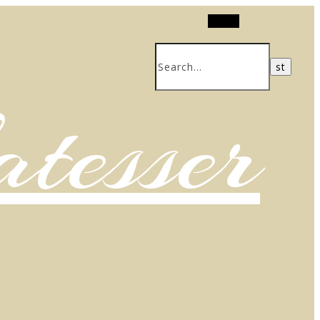
Search
atesser