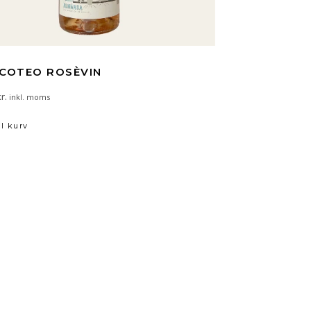
ICOTEO ROSÈVIN
r.
inkl. moms
il kurv