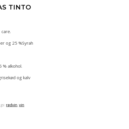
AS TINTO
 care.
uer og 25 %Syrah
5 % alkohol.
 grisekød og kalv
ags:
rødvin
,
vin