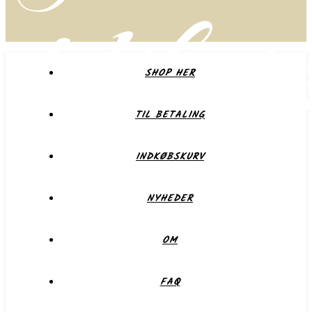
delikate
SHOP HER
TIL BETALING
Forkæl dig selv eller dem du holder af
INDKØBSKURV
NYHEDER
OM
FAQ