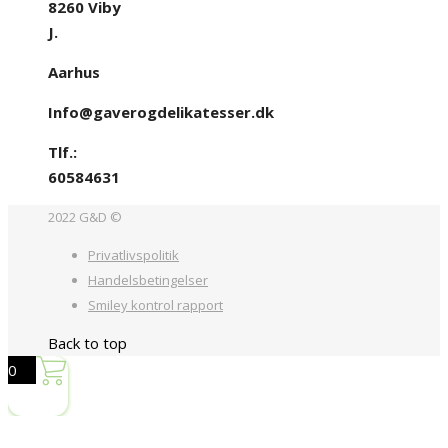
8260 Viby
J.
Aarhus
Info@gaverogdelikatesser.dk
Tlf.:
60584631
2022 G&D ©
Privatlivspolitik
Handelsbetingelser
Smiley kontrol rapport
Back to top
0