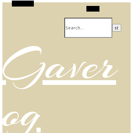
Alt Sidebar
Search
Gaver
og