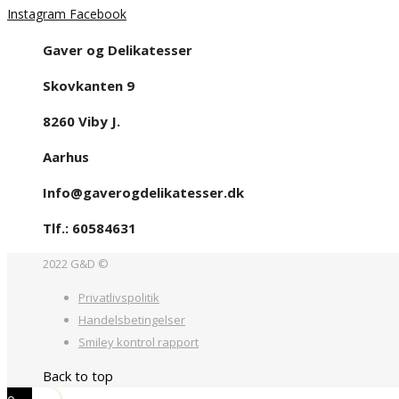
Instagram
Facebook
Gaver og Delikatesser
Skovkanten 9
8260 Viby J.
Aarhus
Info@gaverogdelikatesser.dk
Tlf.: 60584631
2022 G&D ©
Privatlivspolitik
Handelsbetingelser
Smiley kontrol rapport
Back to top