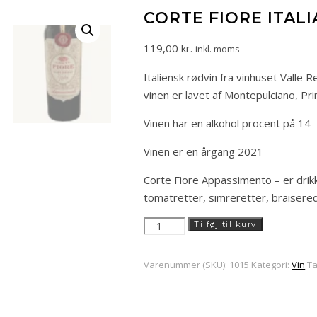
CORTE FIORE ITAL
119,00
kr.
inkl. moms
Italiensk rødvin fra vinhuset Valle
vinen er lavet af Montepulciano, Pr
Vinen har en alkohol procent på 14
Vinen er en årgang 2021
Corte Fiore Appassimento – er drikke
tomatretter, simreretter, braisere
Corte
Tilføj til kurv
fiore
italia
Varenummer (SKU):
1015
Kategori:
Vin
T
rødvin
antal