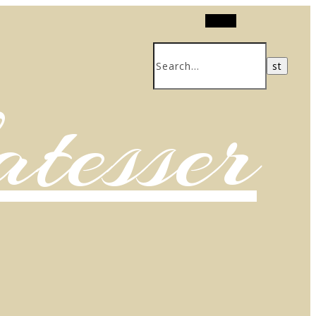
Search
atesser