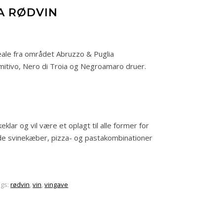
IA RØDVIN
 Reale fra området Abruzzo & Puglia
imitivo, Nero di Troia og Negroamaro druer.
klar og vil være et oplagt til alle former for
de svinekæber, pizza- og pastakombinationer
ags:
rødvin
,
vin
,
vingave