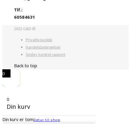
Tlf.:
60584631
2022 G&D ©
Privatlivspolitik
Handelsbetingelser
Smiley kontrol rapport
Back to top
0
0
Din kurv
Din kurv er tom
Retur til shop
Fortsæt med at handle