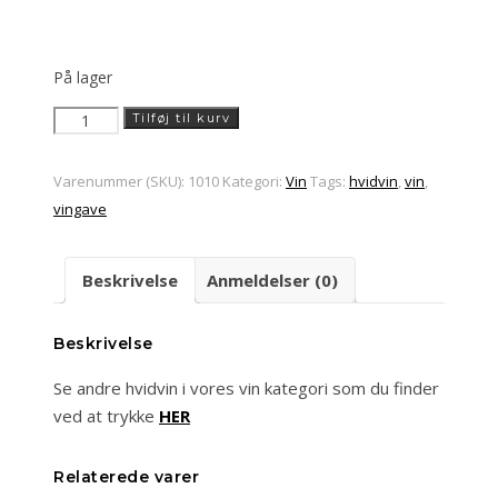
På lager
Cantina
Tilføj til kurv
Di
Monteforte
Varenummer (SKU):
1010
Kategori:
Vin
Tags:
hvidvin
,
vin
,
-
vingave
Clivus
-
Beskrivelse
Anmeldelser (0)
Pinot
Grigio
antal
Beskrivelse
Se andre hvidvin i vores vin kategori som du finder
ved at trykke
HER
Relaterede varer