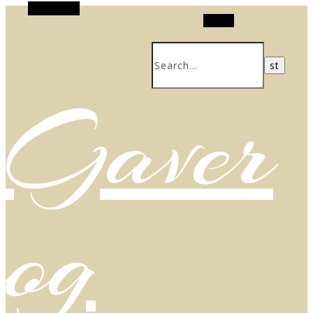
Alt Sidebar
Search
Gaver
og