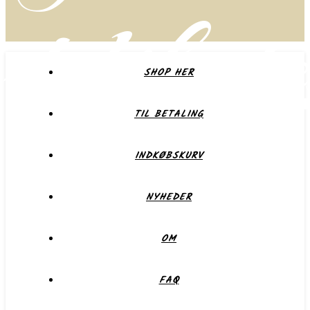
delikate
SHOP HER
TIL BETALING
Forkæl dig selv eller dem du holder af
INDKØBSKURV
NYHEDER
OM
FAQ