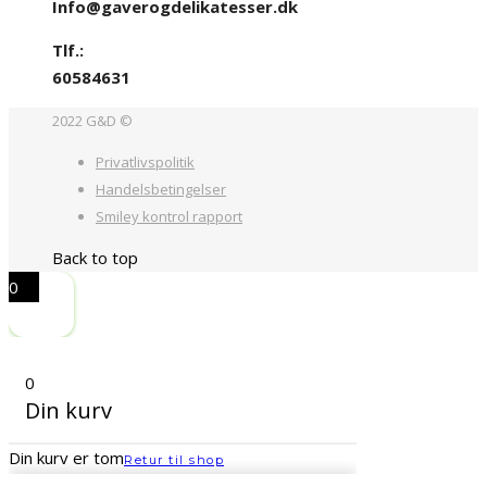
Info@gaverogdelikatesser.dk
Tlf.:
60584631
2022 G&D ©
Privatlivspolitik
Handelsbetingelser
Smiley kontrol rapport
Back to top
0
0
Din kurv
Din kurv er tom
Retur til shop