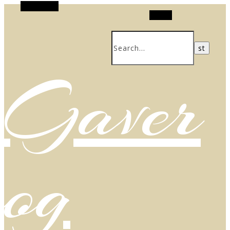
Alt Sidebar
Search
Gaver
og