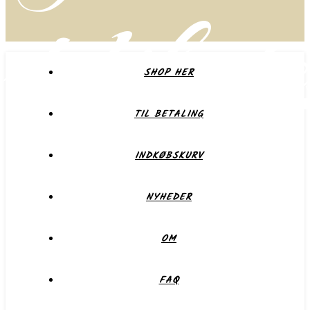
delikate
SHOP HER
TIL BETALING
Forkæl dig selv eller dem du holder af
INDKØBSKURV
NYHEDER
OM
FAQ