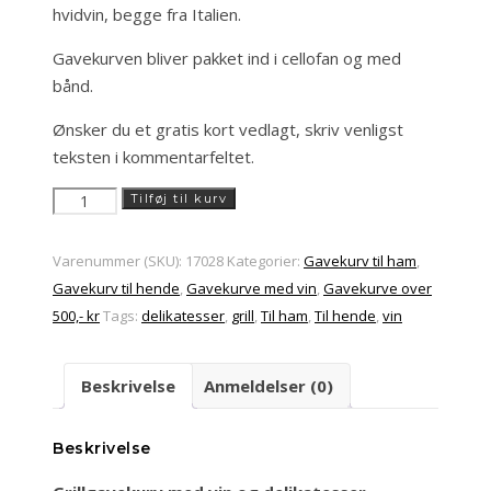
hvidvin, begge fra Italien.
Gavekurven bliver pakket ind i cellofan og med
bånd.
Ønsker du et gratis kort vedlagt, skriv venligst
teksten i kommentarfeltet.
Grillgavekurv
Tilføj til kurv
med
vin
Varenummer (SKU):
17028
Kategorier:
Gavekurv til ham
,
og
Gavekurv til hende
,
Gavekurve med vin
,
Gavekurve over
delikatesser
500,- kr
Tags:
delikatesser
,
grill
,
Til ham
,
Til hende
,
vin
antal
Beskrivelse
Anmeldelser (0)
Beskrivelse