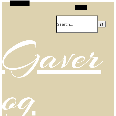
Alt Sidebar
Search
Gaver
og