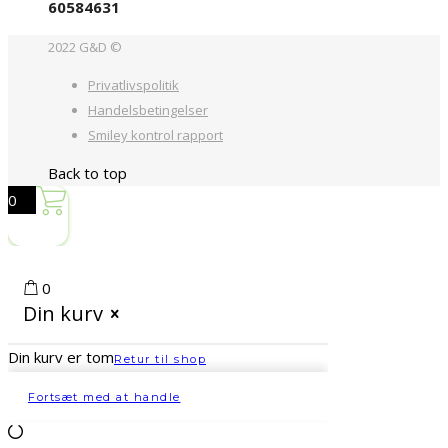
60584631
2022 G&D ©
Privatlivspolitik
Handelsbetingelser
Smiley kontrol rapport
Back to top
0
0
Din kurv
Din kurv er tom
Retur til shop
Fortsæt med at handle