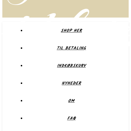
delikate
SHOP HER
TIL BETALING
Forkæl dig selv eller dem du holder af
INDKØBSKURV
NYHEDER
OM
FAQ