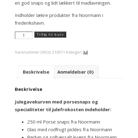
en god snaps og lidt lækkert til madlavningen.
Indholder lækre produkter fra Noormann i
frederikshavn.
Julegavekurven
Tilføj til kurv
med
snaps
Varenummer (SKU):
210011
Kategori:
Jul
og
lidt
Beskrivelse
Anmeldelser (0)
til
julefrokosten
antal
Beskrivelse
Julegavekurven med porsesnaps og
specialiteter til julefrokosten indeholder:
250 ml Porse snaps fra Noormann
Glas med rodfrugt pickles fra Noormann
Rødvin og solbærsalt kværn fra Noormann