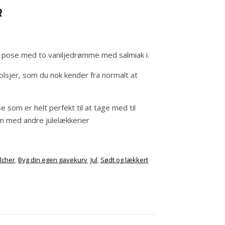
R
le pose med to vaniljedrømme med salmiak i.
lsjer, som du nok kender fra normalt at
.
e som er helt perfekt til at tage med til
n med andre julelækkerier
lcher
,
Byg din egen gavekurv
,
Jul
,
Sødt og lækkert