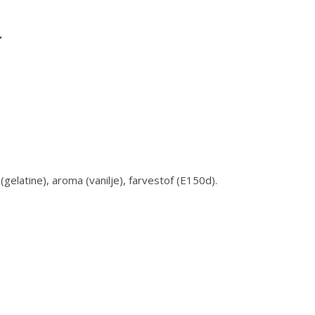
”
gelatine), aroma (vanilje), farvestof (E150d).