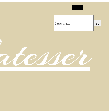
Search
atesser