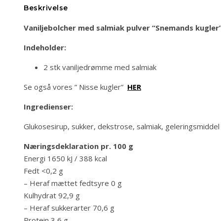
Beskrivelse
Vaniljebolcher med salmiak pulver “Snemands
kugler
Indeholder:
2 stk vaniljedrømme med salmiak
Se også vores ” Nisse kugler”
HER
Ingredienser:
Glukosesirup, sukker, dekstrose, salmiak, geleringsmiddel (
Næringsdeklaration pr. 100 g
Energi 1650 kJ / 388 kcal
Fedt <0,2 g
– Heraf mættet fedtsyre 0 g
Kulhydrat 92,9 g
– Heraf sukkerarter 70,6 g
Protein 3,6 g