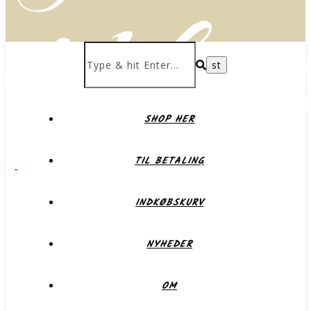
delikate
SHOP HER
Forkæl dig selv eller dem du holder af
TIL BETALING
INDKØBSKURV
NYHEDER
OM