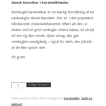
dansk klassiker i karamelklæder.
Romkugle karamelbar er en kærlig fortolkning af en
vaskeægte dansk klassiker. Der er i den populære
håndlavede chokoladekaramel, tilført alt det, vi
elsker ved en god romkugle: intens kakao, et strejf
af rom og den runde, dybe smag, der gør
romkuglen uundgåelig – også for dem, der påstår,
at de ikke spiser den.
50 gram
Romkugle
Tilføj til kurv
karamelbar
fra
Varenummer (SKU):
9011
Kategorier:
Karameller
,
Sødt og
Karamel
lækkert