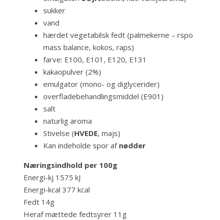
sukker
vand
hærdet vegetabilsk fedt (palmekerne – rspo
mass balance, kokos, raps)
farve: E100, E101, E120, E131
kakaopulver (2%)
emulgator (mono- og diglycerider)
overfladebehandlingsmiddel (E901)
salt
naturlig aroma
Stivelse (
HVEDE
, majs)
Kan indeholde spor af
nødder
Næringsindhold per 100g
Energi-kj
1575 kJ
Energi-kcal
377 kcal
Fedt
14g
Heraf mættede fedtsyrer
11g