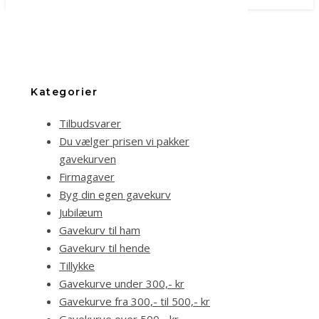
Kategorier
Tilbudsvarer
Du vælger prisen vi pakker
gavekurven
Firmagaver
Byg din egen gavekurv
Jubilæum
Gavekurv til ham
Gavekurv til hende
Tillykke
Gavekurve under 300,- kr
Gavekurve fra 300,- til 500,- kr
Gavekurve over 500,- kr