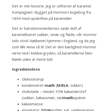
Det er min historie. Jeg er stifteren af Karamel
Kompagniet. Bygget på mormors kogebog fra
1894 med opskriften på karameller.
Det er barndomsmindernes søde duft af
karamelliseret sukker, smør og fløde, når mormor
selv stod i køkkenet hjemme i England, og da jeg
som lille Anna så til. Det er den kærlighed mormor
rørte ned i kobbergryden, så karamellerne blev
bløde uden at miste bid.
Ingrediensliste
Glukosesirup
kondenseret
mælk
(
MÆLK
, sukker)
chokolade – mindst 35% kakaotørstof
(sukker, kakaosmør, sød
mælk
spulver
kakaomasse
emulgator:
SOJA
lecithin, nat. vaniljearoma)