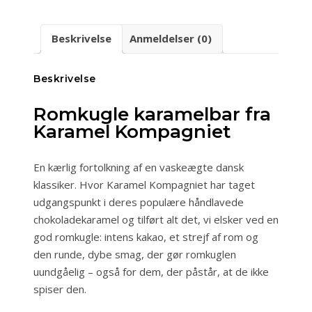
Kompagniet
antal
Beskrivelse
Anmeldelser (0)
Beskrivelse
Romkugle karamelbar fra
Karamel Kompagniet
En kærlig fortolkning af en vaskeægte dansk
klassiker. Hvor Karamel Kompagniet har taget
udgangspunkt i deres populære håndlavede
chokoladekaramel og tilført alt det, vi elsker ved en
god romkugle: intens kakao, et strejf af rom og
den runde, dybe smag, der gør romkuglen
uundgåelig – også for dem, der påstår, at de ikke
spiser den.