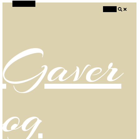
Alt Sidebar
Search
Gaver
og