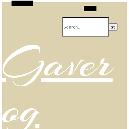
Alt Sidebar
Search
Gaver
og