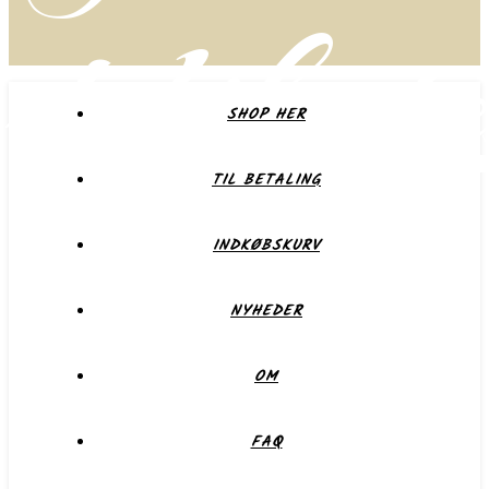
delikate
SHOP HER
TIL BETALING
Forkæl dig selv eller dem du holder af
INDKØBSKURV
NYHEDER
OM
FAQ