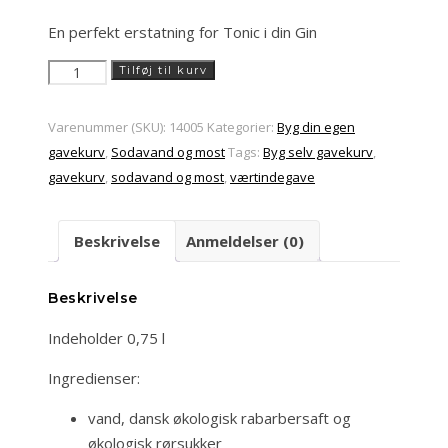
En perfekt erstatning for Tonic i din Gin
Økologisk
Tilføj til kurv
rabarber
læskedrik
Varenummer (SKU):
14005
Kategorier:
Byg din egen
antal
gavekurv
,
Sodavand og most
Tags:
Byg selv gavekurv
,
gavekurv
,
sodavand og most
,
værtindegave
Beskrivelse
Anmeldelser (0)
Beskrivelse
Indeholder 0,75 l
Ingredienser:
vand, dansk økologisk rabarbersaft og
økologisk rørsukker