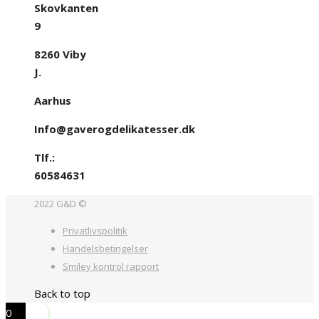
Skovkanten
9
8260 Viby
J.
Aarhus
Info@gaverogdelikatesser.dk
Tlf.:
60584631
2022 G&D ©
Privatlivspolitik
Handelsbetingelser
Smiley kontrol rapport
Back to top
0