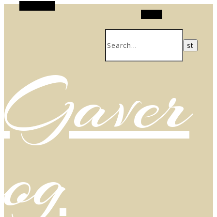
Alt Sidebar
Search
Gaver
og