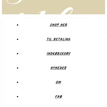
delikate
SHOP HER
TIL BETALING
Forkæl dig selv eller dem du holder af
INDKØBSKURV
NYHEDER
OM
FAQ