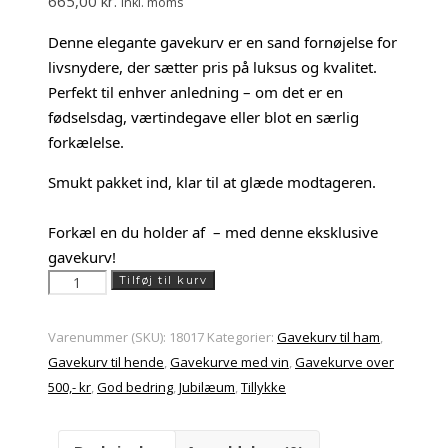
665,00
kr.
inkl. moms
Denne elegante gavekurv er en sand fornøjelse for
livsnydere, der sætter pris på luksus og kvalitet.
Perfekt til enhver anledning – om det er en
fødselsdag, værtindegave eller blot en særlig
forkælelse.
Smukt pakket ind, klar til at glæde modtageren.
Forkæl en du holder af – med denne eksklusive
gavekurv!
Luksus
Tilføj til kurv
og
forkælelses
Varenummer (SKU):
18017
Kategorier:
Gavekurv til ham
,
gavekurven
Gavekurv til hende
,
Gavekurve med vin
,
Gavekurve over
antal
500,- kr
,
God bedring
,
Jubilæum
,
Tillykke