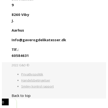
9
8260 Viby
J.
Aarhus
Info@gaverogdelikatesser.dk
Tlf.:
60584631
2022 G&D ©
Privatlivspolitik
Handelsbetingelser
Smiley kontrol rapport
Back to top
0