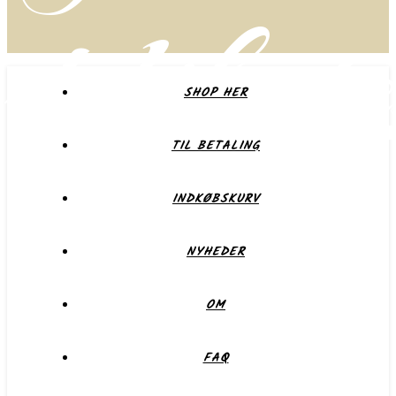
delikate
SHOP HER
TIL BETALING
Forkæl dig selv eller dem du holder af
INDKØBSKURV
NYHEDER
OM
FAQ