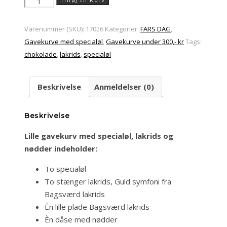
Lille
Tilføj til kurv
gavekurv
med
Varenummer (SKU):
17026
Kategorier:
FARS DAG
,
specialøl,
Gavekurve med specialøl
,
Gavekurve under 300,- kr
Tags:
lakrids
chokolade
,
lakrids
,
specialøl
og
nødder
Beskrivelse
Anmeldelser (0)
antal
Beskrivelse
Lille gavekurv med specialøl, lakrids og
nødder indeholder:
To specialøl
To stænger lakrids, Guld symfoni fra
Bagsværd lakrids
Èn lille plade Bagsværd lakrids
Èn dåse med nødder