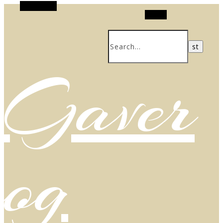
Alt Sidebar
Search
Gaver
og