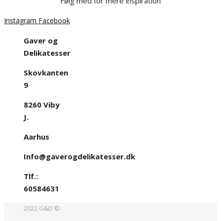
Følg med for mere inspiration
Instagram
Facebook
Gaver og
Delikatesser
Skovkanten
9
8260 Viby
J.
Aarhus
Info@gaverogdelikatesser.dk
Tlf.:
60584631
2022 G&D ©