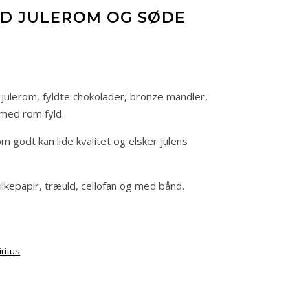
D JULEROM OG SØDE
ulerom, fyldte chokolader, bronze mandler,
 med rom fyld.
m godt kan lide kvalitet og elsker julens
ilkepapir, træuld, cellofan og med bånd.
iritus