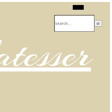
Search
atesser