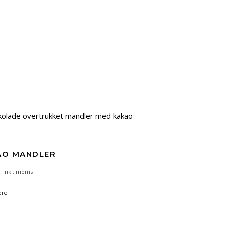
AO MANDLER
.
inkl. moms
ere