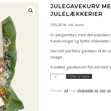
JULEGAVEKURV ME
JULELÆKKERIER
395,00
kr.
inkl. moms
En julegavekurv med den populære j
fransk nougat og fyldte chokolader
Den helt perfekte gavekurv til èn so
smage.
Vi pakker gavekurven flot ind med s
Julegavekurv
Tilføj til kurv
med
julerom
Kategori:
Jul
Tags:
chokolade
,
jul
,
rom
,
sp
og
søde
julelækkerier