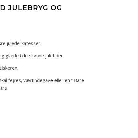
D JULEBRYG OG
re juledelikatesser.
g glæde i de skønne juletider.
elskeren.
kal fejres, værtindegave eller en ” Bare
tra.