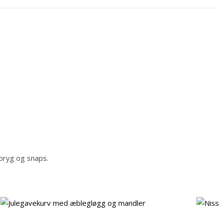
snaps
antal
ebryg og snaps.