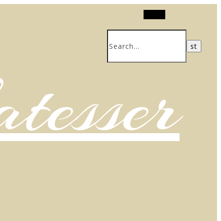
Search
atesser