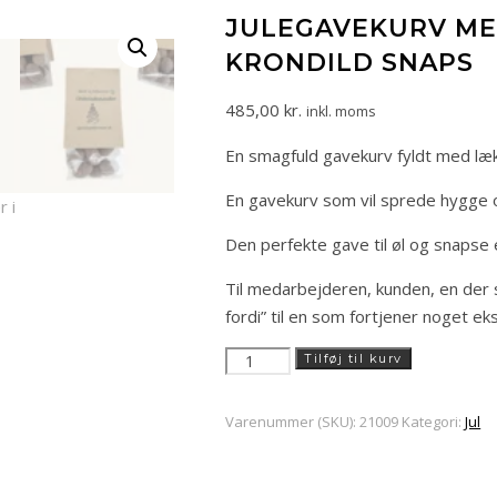
JULEGAVEKURV ME
KRONDILD SNAPS
485,00
kr.
inkl. moms
En smagfuld gavekurv fyldt med læk
En gavekurv som vil sprede hygge o
Den perfekte gave til øl og snapse 
Til medarbejderen, kunden, en der s
fordi” til en som fortjener noget eks
Julegavekurv
Tilføj til kurv
med
julebryg
Varenummer (SKU):
21009
Kategori:
Jul
og
krondild