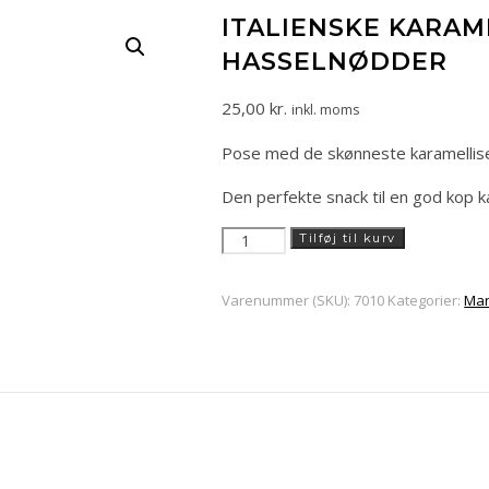
ITALIENSKE KARAM
HASSELNØDDER
25,00
kr.
inkl. moms
Pose med de skønneste karamellis
Den perfekte snack til en god kop ka
Italienske
Tilføj til kurv
karamelliserede
hasselnødder
Varenummer (SKU):
7010
Kategorier:
Man
antal