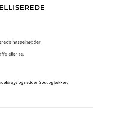
ELLISEREDE
erede hasselnødder.
ffe eller te.
deldragé og nødder
,
Sødt og lækkert