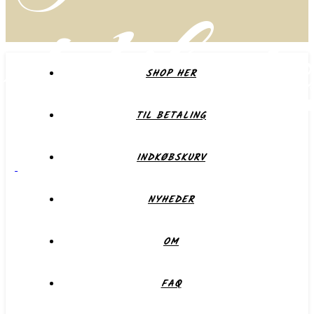
delikate
SHOP HER
TIL BETALING
Forkæl dig selv eller dem du holder af
INDKØBSKURV
NYHEDER
OM
FAQ