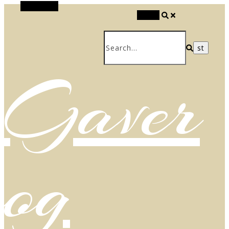
Alt Sidebar
Search
Gaver
og