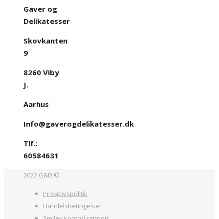
Gaver og
Delikatesser
Skovkanten
9
8260 Viby
J.
Aarhus
Info@gaverogdelikatesser.dk
Tlf.:
60584631
2022 G&D ©
Privatlivspolitik
Handelsbetingelser
Smiley kontrol rapport