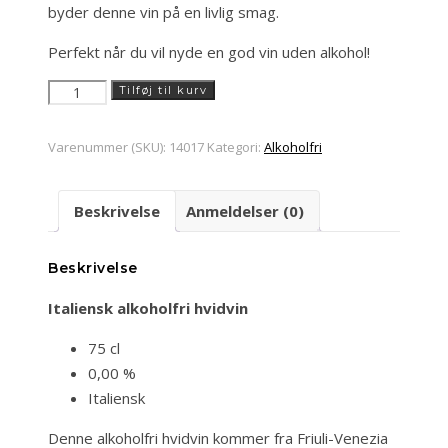
byder denne vin på en livlig smag.
Perfekt når du vil nyde en god vin uden alkohol!
Italiensk
Tilføj til kurv
alkoholfri
hvidvin
Varenummer (SKU):
14017
Kategori:
Alkoholfri
antal
Beskrivelse
Anmeldelser (0)
Beskrivelse
Italiensk alkoholfri hvidvin
75 cl
0,00 %
Italiensk
Denne alkoholfri hvidvin kommer fra Friuli-Venezia