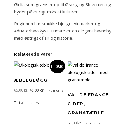
Giulia som grænser op til Østrig og Slovenien og
byder på et rigt miks af kulturer.
Regionen har smukke bjerge, vinmarker og
Adriaterhavskyst. Trieste er en elegant havneby
med østrigsk flair og historie.
Relaterede varer
Tilbud!
ÆBLEGLØGG
Den
Den
65,00
kr.
40,00
kr.
inkl. moms
VAL DE FRANCE
oprindelige
aktuelle
Tilføj til kurv
CIDER,
pris
pris
var:
er:
GRANATÆBLE
65,00 kr..
40,00 kr..
65,00
kr.
inkl. moms