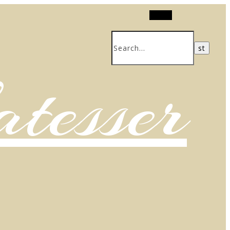
Search
atesser