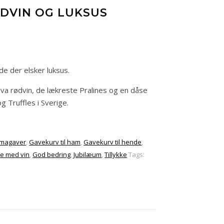
DVIN OG LUKSUS
de der elsker luksus.
va rødvin, de lækreste Pralines og en dåse
 Truffles i Sverige.
rmagaver
,
Gavekurv til ham
,
Gavekurv til hende
,
e med vin
,
God bedring
,
Jubilæum
,
Tillykke
Tags: