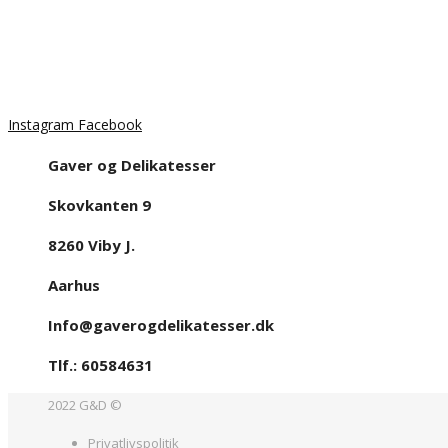
Instagram
Facebook
Gaver og Delikatesser
Skovkanten 9
8260 Viby J.
Aarhus
Info@gaverogdelikatesser.dk
Tlf.: 60584631
2022 G&D ©
Privatlivspolitik