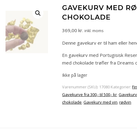
GAVEKURV MED RØ
CHOKOLADE
369,00
kr.
inkl. moms
Denne gavekurv er til ham eller hen
En gavekurv med Portugisisk Reser
med chokolade trøfler fra Dreams og
Ikke på lager
Varenummer (SKU):
17080
Kategorier:
Fi
Gavekurve fra 300,- til 500,- kr
,
Gavekurv
chokolade
,
Gavekurv med vin
,
rødvin