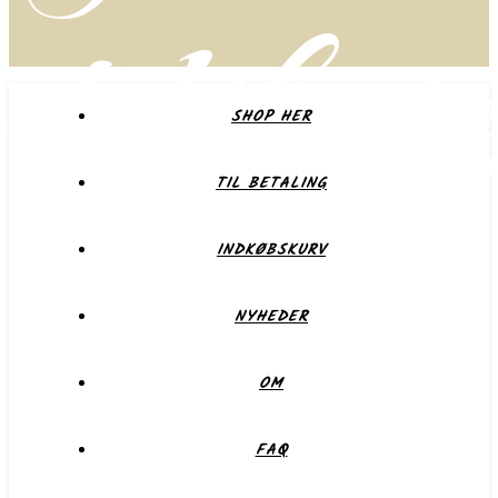
delikate
SHOP HER
TIL BETALING
Forkæl dig selv eller dem du holder af
INDKØBSKURV
NYHEDER
OM
FAQ