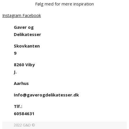
Følg med for mere inspiration
Instagram
Facebook
Gaver og
Delikatesser
Skovkanten
9
8260 Viby
J.
Aarhus
Info@gaverogdelikatesser.dk
Tlf.:
60584631
2022 G&D ©