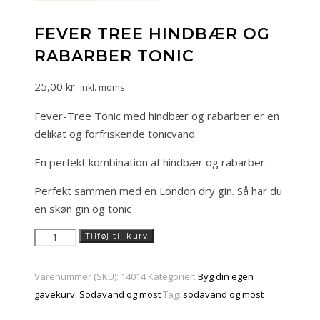
FEVER TREE HINDBÆR OG
RABARBER TONIC
25,00
kr.
inkl. moms
Fever-Tree Tonic med hindbær og rabarber er en
delikat og forfriskende tonicvand.
En perfekt kombination af hindbær og rabarber.
Perfekt sammen med en London dry gin. Så har du
en skøn gin og tonic
Fever
Tilføj til kurv
tree
hindbær
Varenummer (SKU):
14014
Kategorier:
Byg din egen
og
gavekurv
,
Sodavand og most
Tag:
sodavand og most
rabarber