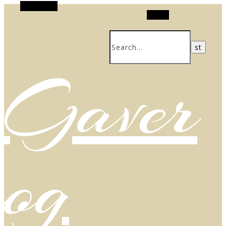
Alt Sidebar
Search
Gaver
og