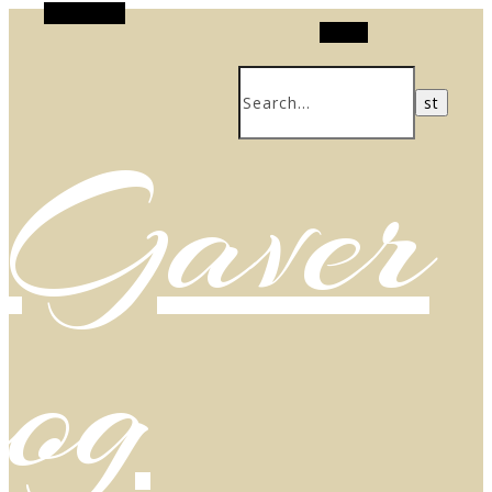
Alt Sidebar
Search
Gaver
og