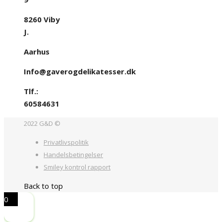
8260 Viby
J.
Aarhus
Info@gaverogdelikatesser.dk
Tlf.:
60584631
2022 G&D ©
Privatlivspolitik
Handelsbetingelser
Smiley kontrol rapport
Back to top
0