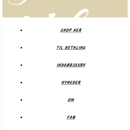
delikate
SHOP HER
TIL BETALING
Forkæl dig selv eller dem du holder af
INDKØBSKURV
NYHEDER
OM
FAQ