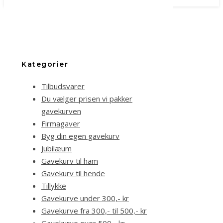
Kategorier
Tilbudsvarer
Du vælger prisen vi pakker
gavekurven
Firmagaver
Byg din egen gavekurv
Jubilæum
Gavekurv til ham
Gavekurv til hende
Tillykke
Gavekurve under 300,- kr
Gavekurve fra 300,- til 500,- kr
Gavekurve over 500,- kr