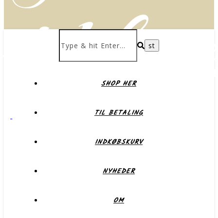
delikate
SHOP HER
Forkæl dig selv eller dem du holder af
TIL BETALING
INDKØBSKURV
NYHEDER
OM