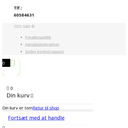
Tlf.:
60584631
2022 G&D ©
Privatlivspolitik
Handelsbetingelser
Smiley kontrol rapport
0
0
Din kurv
Din kurv er tom
Retur til shop
Fortsæt med at handle