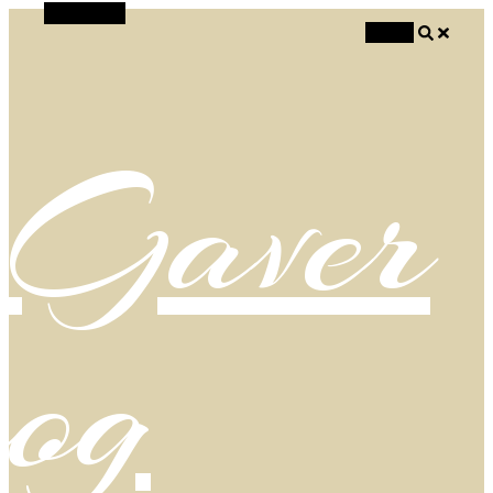
Alt Sidebar
Search
Gaver
og