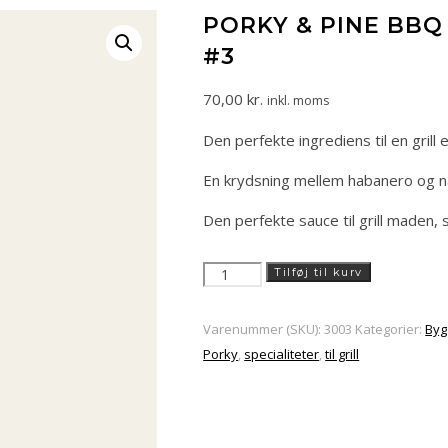
PORKY & PINE BB
#3
70,00
kr.
inkl. moms
Den perfekte ingrediens til en grill 
En krydsning mellem habanero og na
Den perfekte sauce til grill maden
Porky
Tilføj til kurv
&
Pine
Varenummer (SKU):
3003
Kategorier:
Byg
BBQ
Porky
,
specialiteter
,
til grill
Reaper
and
orange