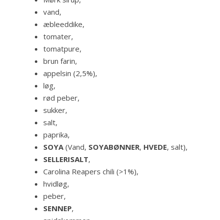
vand,
æbleeddike,
tomater,
tomatpure,
brun farin,
appelsin (2,5%),
løg,
rød peber,
sukker,
salt,
paprika,
SOYA
(Vand,
SOYABØNNER
,
HVEDE
, salt),
SELLERISALT
,
Carolina Reapers chili (>1%),
hvidløg,
peber,
SENNEP
,