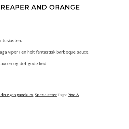
Q REAPER AND ORANGE
entusiasten.
ga viper i en helt fantastisk barbeque sauce.
, saucen og det gode kød
 din egen gavekurv
,
Specialiteter
Tags:
Pine &