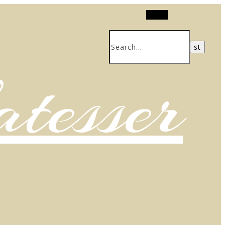
Search
atesser