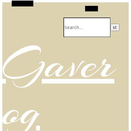
Alt Sidebar
Search
Gaver
og