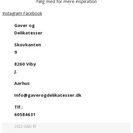
Følg med for mere inspiration
Instagram
Facebook
Gaver og
Delikatesser
Skovkanten
9
8260 Viby
J.
Aarhus
Info@gaverogdelikatesser.dk
Tlf.:
60584631
2022 G&D ©