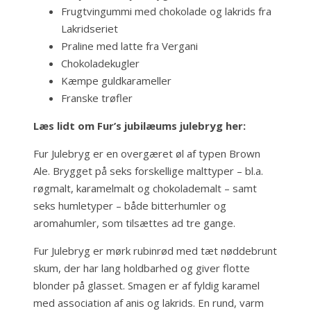
Frugtvingummi med chokolade og lakrids fra
Lakridseriet
Praline med latte fra Vergani
Chokoladekugler
Kæmpe guldkarameller
Franske trøfler
Læs lidt om Fur’s jubilæums julebryg her:
Fur Julebryg er en overgæret øl af typen Brown
Ale. Brygget på seks forskellige malttyper – bl.a.
røgmalt, karamelmalt og chokolademalt – samt
seks humletyper – både bitterhumler og
aromahumler, som tilsættes ad tre gange.
Fur Julebryg er mørk rubinrød med tæt nøddebrunt
skum, der har lang holdbarhed og giver flotte
blonder på glasset. Smagen er af fyldig karamel
med association af anis og lakrids. En rund, varm