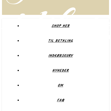
delikate
SHOP HER
TIL BETALING
Forkæl dig selv eller dem du holder af
INDKØBSKURV
NYHEDER
OM
FAQ