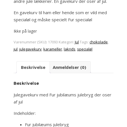
andre jule lækkerier. En gavekurv der oser af jul.
En gavekurv til ham eller hende som er vild med
specialøl og måske specielt Fur specialøl
Ikke på lager
Varenummer (SKU):
17093
Kategori:
Jul
Tags:
chokolade
,
jul
,
julegavekurv
,
karameller
,
lakrids
,
specialøl
Beskrivelse
Anmeldelser (0)
Beskrivelse
Julegavekurv med Fur jubilæums julebryg der oser
af jul
Indeholder:
Fur jubilæums julebryg