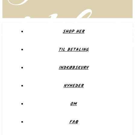
delikate
SHOP HER
TIL BETALING
Forkæl dig selv eller dem du holder af
INDKØBSKURV
NYHEDER
OM
FAQ