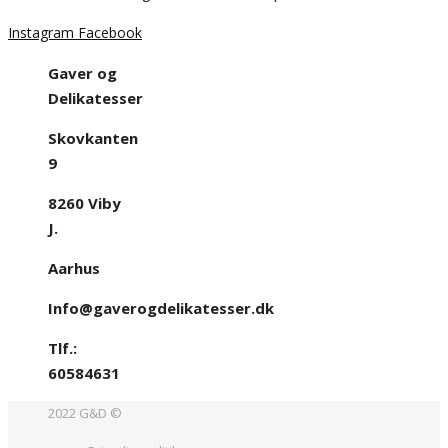
Instagram
Facebook
Gaver og
Delikatesser
Skovkanten
9
8260 Viby
J.
Aarhus
Info@gaverogdelikatesser.dk
Tlf.:
60584631
2022 G&D ©