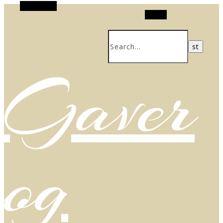
Alt Sidebar
Search
Gaver
og