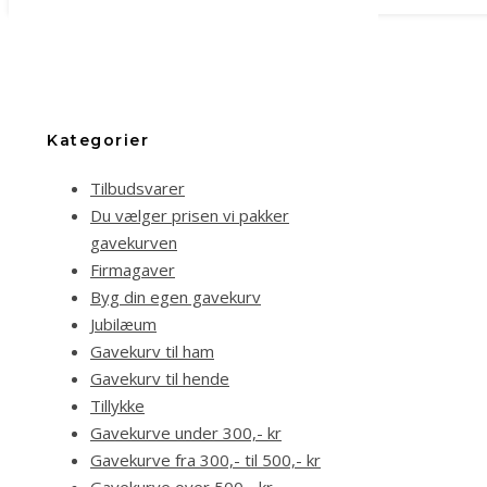
Kategorier
Tilbudsvarer
Du vælger prisen vi pakker
gavekurven
Firmagaver
Byg din egen gavekurv
Jubilæum
Gavekurv til ham
Gavekurv til hende
Tillykke
Gavekurve under 300,- kr
Gavekurve fra 300,- til 500,- kr
Gavekurve over 500,- kr