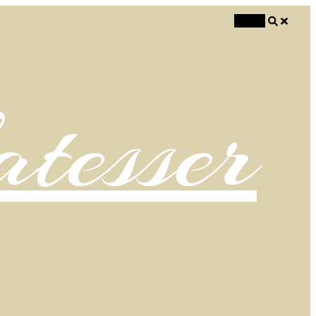
Search
atesser