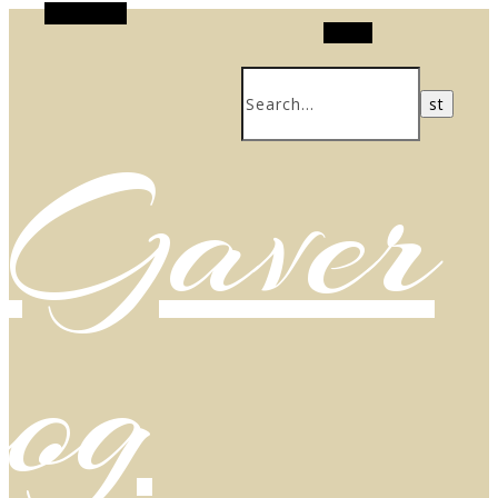
Alt Sidebar
Search
Gaver
og