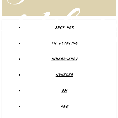
delikate
SHOP HER
TIL BETALING
Forkæl dig selv eller dem du holder af
INDKØBSKURV
NYHEDER
OM
FAQ