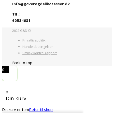
Info@gaverogdelikatesser.dk
Tlf.:
60584631
2022 G&D ©
Privatlivspolitik
Handelsbetingelser
Smiley kontrol rapport
Back to top
0
0
Din kurv
Din kurv er tom
Retur til shop